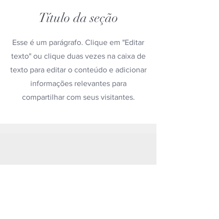
Título da seção
Esse é um parágrafo. Clique em "Editar
texto" ou clique duas vezes na caixa de
texto para editar o conteúdo e adicionar
informações relevantes para
compartilhar com seus visitantes.
Título do slide
Esse é um parágrafo. Clique em
Editar texto ou clique duas vezes
na caixa de texto para editar o