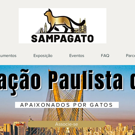
umentos
Exposição
Eventos
FAQ
Parc
ação Paulista 
APAIXONADOS POR GATOS
Associe-se