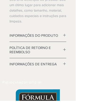
um ótimo lugar para adicionar mais
detalhes, como tamanho, material,
cuidados especiais e instruções para
limpeza.
INFORMAÇÕES DO PRODUTO
Árore de Natal Deluxe
POLÍTICA DE RETORNO E
aproximadamente 200 com de
REEMBOLSO
diâmetro.
Política de retorno e reembolso. Sou
INFORMAÇÕES DE ENTREGA
um ótimo lugar para que seus
clientes saibam o que fazer caso
Sou uma política de envio. Sou um
estejam insatisfeitos com a compra.
ótimo lugar para adicionar mais
Ter uma política de reembolso ou
Patrocinador oficial:
informações sobre seus métodos de
de retorno é uma ótima maneira de
entrega, embalagens e custo. Ter
estabelecer a confiança e garantir
uma política de entrega é uma ótima
que seus clientes podem comprar
maneira de estabelecer confiança e
com segurança.
garantir que seus clientes podem