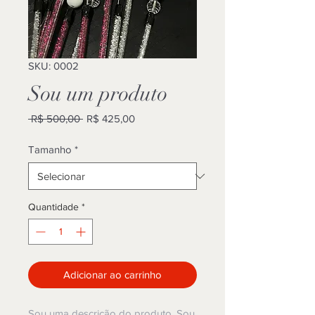
SKU: 0002
Sou um produto
Preço
Preço
 R$ 500,00 
R$ 425,00
normal
promocional
Tamanho
*
Quantidade
*
Adicionar ao carrinho
Sou uma descrição do produto. Sou