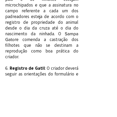
microchipados e que a assinatura no
campo referente a cada um dos
padreadores esteja de acordo com o
registro de propriedade do animal
desde o dia da cruza até o dia do
nascimento da ninhada. O
Sampa
re comenda a castração dos
Gato
filhotes que não se destinam a
reprodução como boa prática do
criador.​
6.
Registro de Gatil
: O criador deverá
seguir as orientações do formulário e
ler as regras
Fifè
. Gatil com validade
internacional de 20 (vinte) anos.​​
7.
A transferência de propriedade
é
quando o criador transfere a
propriedade para o cliente. É
recomendada pela federação que seja